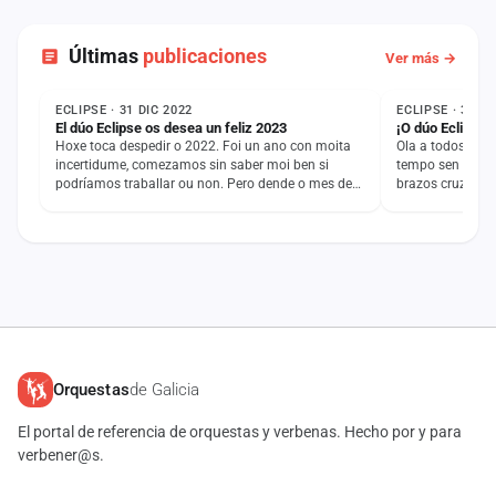
Últimas
publicaciones
Ver más →
NOTICIA
NOTICIA
ECLIPSE · 31 DIC 2022
ECLIPSE · 3 DIC
El dúo Eclipse os desea un feliz 2023
¡O dúo Eclipse 
Hoxe toca despedir o 2022. Foi un ano con moita
Ola a todos… Aí
incertidume, comezamos sin saber moi ben si
tempo sen dar si
podríamos traballar ou non. Pero dende o mes de
brazos cruzados
Maio as cousas…
no local de…
Orquestas
de Galicia
El portal de referencia de orquestas y verbenas. Hecho por y para
verbener@s.