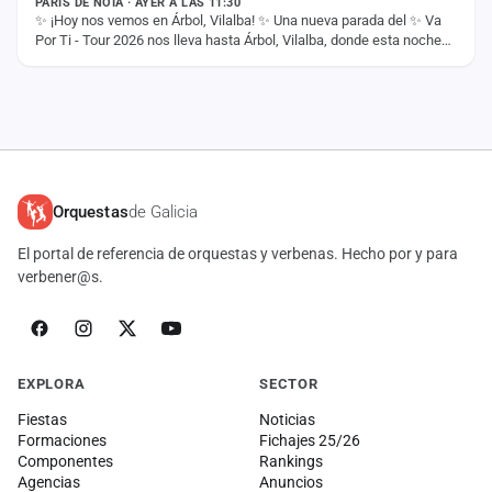
PARIS DE NOIA · AYER A LAS 11:30
✨ ¡Hoy nos vemos en Árbol, Vilalba! ✨ Una nueva parada del ✨ Va
Por Ti - Tour 2026 nos lleva hasta Árbol, Vilalba, donde esta noche
compartiremos con vosotros…
Orquestas
de Galicia
El portal de referencia de orquestas y verbenas. Hecho por y para
verbener@s.
EXPLORA
SECTOR
Fiestas
Noticias
Formaciones
Fichajes 25/26
Componentes
Rankings
Agencias
Anuncios