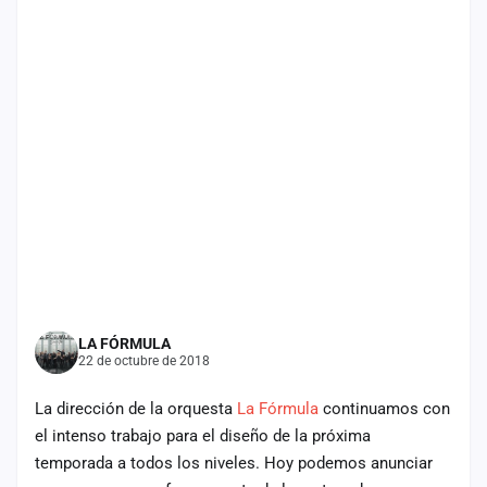
Mapa
de
fiestas
Componentes
Fichajes
Agencias
Rankings
Vídeos
LA FÓRMULA
Anuncios
22 de octubre de 2018
La dirección de la orquesta
La Fórmula
continuamos con
Iniciar
el intenso trabajo para el diseño de la próxima
sesión
temporada a todos los niveles. Hoy podemos anunciar
Crear