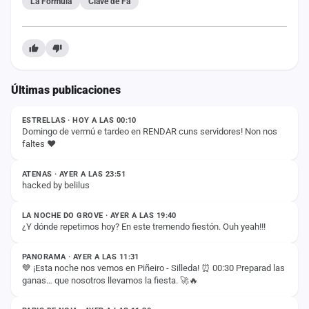
La Formula
Clave de Fa
Últimas publicaciones
ESTADO
ESTRELLAS · HOY A LAS 00:10
Domingo de vermú e tardeo en RENDAR cuns servidores! Non nos
faltes ❤️
ESTADO
ATENAS · AYER A LAS 23:51
hacked by belilus
ESTADO
LA NOCHE DO GROVE · AYER A LAS 19:40
¿Y dónde repetimos hoy? En este tremendo fiestón. Ouh yeah!!!
ESTADO
PANORAMA · AYER A LAS 11:31
💙 ¡Esta noche nos vemos en Piñeiro - Silleda! ⏰ 00:30 Preparad las
ganas… que nosotros llevamos la fiesta. 🚀🔥
ESTADO