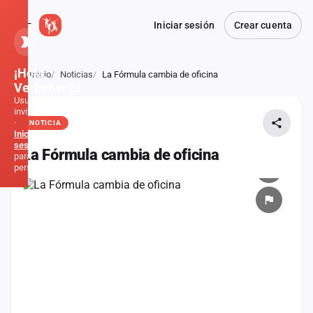
Iniciar sesión
Crear cuenta
¡Hola,
Inicio
Noticias
La Fórmula cambia de oficina
Atrás
Verbener@!
Usuario
invitado
·
NOTICIA
Inicia
sesión
La Fórmula cambia de oficina
para
personalizar
Inicio
Noticias
Formaciones
Fiestas