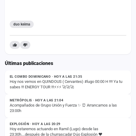
cuenta
Administración
duo keima
Contacto
Últimas publicaciones
ESTADO
EL COMBO DOMINICANO · HOY A LAS 21:35
Hoy nos vemos en QUINDOUS ( Cervantes) #lugo 00:00 H !!!! Ya tu
sabes !!! ENERGY TOUR !!!⚡️⚡️⚡️ 🚀🚀🚀
ESTADO
METRÓPOLIS · HOY A LAS 21:04
Acompañados de Grupo Unión y Fuerza ✨ ⏰ Arrancamos a las
23:00h
ESTADO
EXPLOSIÓN · HOY A LAS 20:29
Hoy estaremos actuando en Ramil (Lugo) desde las
23:30h....después de la churrascada! Dúo Explosión ❤️
ESTADO