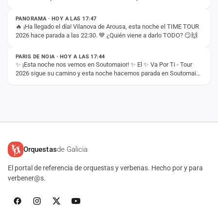
PANORAMA · HOY A LAS 17:47
🔥 ¡Ha llegado el día! Vilanova de Arousa, esta noche el TIME TOUR
2026 hace parada a las 22:30. 💙 ¿Quién viene a darlo TODO? 😏🙌
ESTADO
PARIS DE NOIA · HOY A LAS 17:44
✨ ¡Esta noche nos vemos en Soutomaior! ✨ El ✨ Va Por Ti - Tour
2026 sigue su camino y esta noche hacemos parada en Soutomaior
para vivir otra noche…
Orquestas
de Galicia
El portal de referencia de orquestas y verbenas. Hecho por y para
verbener@s.