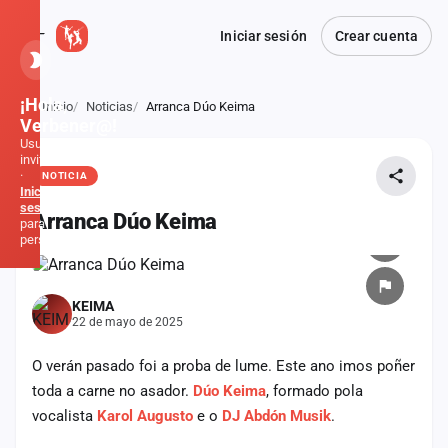
Iniciar sesión
Crear cuenta
¡Hola,
Inicio
Noticias
Arranca Dúo Keima
Atrás
Verbener@!
Usuario
invitado
·
NOTICIA
Inicia
sesión
Arranca Dúo Keima
para
personalizar
Inicio
KEIMA
22 de mayo de 2025
Noticias
O verán pasado foi a proba de lume. Este ano imos poñer
Formaciones
toda a carne no asador.
Dúo Keima
, formado pola
vocalista
Karol Augusto
e o
DJ Abdón Musik
.
Fiestas