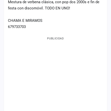
Mestura de verbena clásica, con pop dos 2000s e fin de
Mapa
festa con discomóvil. TODO EN UNO!
de
fiestas
CHAMA E MIRAMOS
Componentes
679733703
Fichajes
PUBLICIDAD
Agencias
Rankings
Vídeos
Anuncios
Iniciar
sesión
Crear