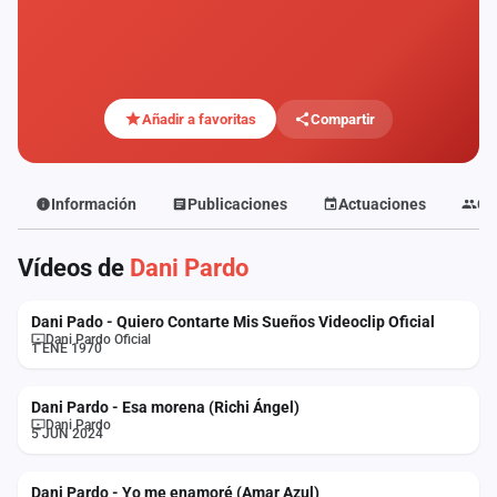
Mapa
de
fiestas
Componentes
Añadir a favoritas
Compartir
Fichajes
Información
Publicaciones
Actuaciones
Co
Agencias
Vídeos de
Dani Pardo
Rankings
Vídeos
Dani Pado - Quiero Contarte Mis Sueños Videoclip Oficial
Dani Pardo Oficial
1 ENE 1970
Anuncios
Dani Pardo - Esa morena (Richi Ángel)
Dani Pardo
Iniciar
5 JUN 2024
sesión
Dani Pardo - Yo me enamoré (Amar Azul)
Crear