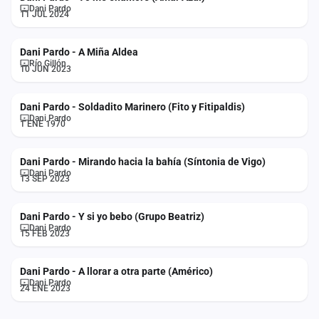
Dani Pardo
cuenta
11 JUL 2024
Administración
Dani Pardo - A Miña Aldea
Río Gillón
10 JUN 2023
Contacto
Dani Pardo - Soldadito Marinero (Fito y Fitipaldis)
Dani Pardo
1 ENE 1970
Dani Pardo - Mirando hacia la bahía (Síntonia de Vigo)
Dani Pardo
13 SEP 2023
Dani Pardo - Y si yo bebo (Grupo Beatriz)
Dani Pardo
15 FEB 2023
Dani Pardo - A llorar a otra parte (Américo)
Dani Pardo
24 ENE 2023